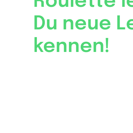
Roulette l
Du neue L
kennen!