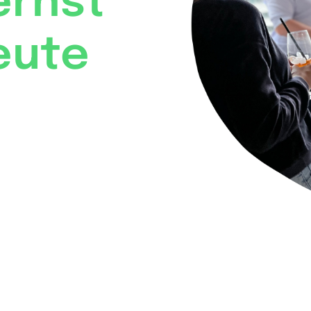
ernst
eute